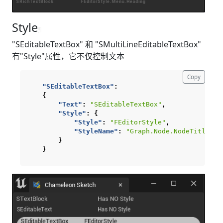
Style
¶
"SEditableTextBox" 和 "SMultiLineEditableTextBox"
有"Style"属性，它不仅控制文本
Copy
"SEditableTextBox"
:
{
"Text"
:
"SEditableTextBox"
,
"Style"
:
{
"Style"
:
"FEditorStyle"
,
"StyleName"
:
"Graph.Node.NodeTitleEdi
}
}