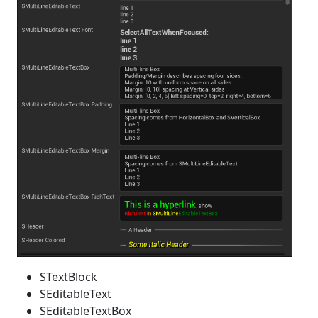
STextBlock
SEditableText
SEditableTextBox