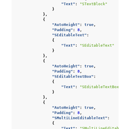
"Text"
:
"STextBlock"
}
},
{
"AutoHeight"
:
true
,
"Padding"
:
8
,
"SEditableText"
:
{
"Text"
:
"SEditableText"
}
},
{
"AutoHeight"
:
true
,
"Padding"
:
8
,
"SEditableTextBox"
:
{
"Text"
:
"SEditableTextBox"
}
},
{
"AutoHeight"
:
true
,
"Padding"
:
8
,
"SMultiLineEditableText"
:
{
"Text"
:
"SMultiLineEditableTe