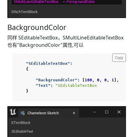
BackgroundColor
¶
同样 SEditableTextBox，SMultiLineEditableTextBox
也有"BackgroundColor"属性,可以
Copy
"SEditableTextBox"
:
{
"BackgroundColor"
:
[
100
,
0
,
0
,
1
],
"Text"
:
"SEditableTextBox                
}