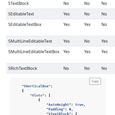
STextBlock
No
No
No
SEditableText
Yes
No
No
SEditableTextBox
Yes
Yes
No
SMultiLineEditableText
Yes
No
Yes
SMultiLineEditableTextBox
Yes
Yes
Yes
SRichTextBlock
No
No
No
Copy
"SVerticalBox"
:
{
"Slots"
:
[
{
"AutoHeight"
:
true
,
"Padding"
:
8
,
"STextBlock"
:
{