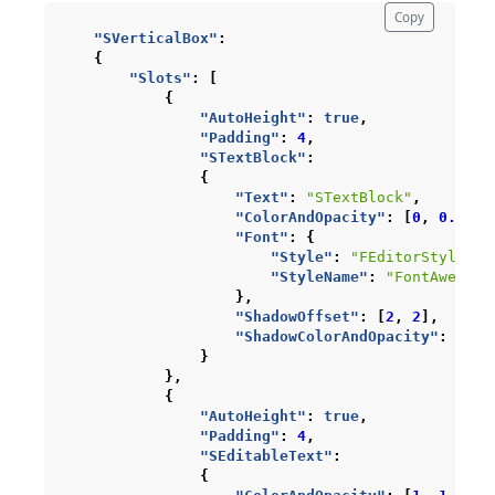
Copy
"SVerticalBox"
:
{
"Slots"
:
[
{
"AutoHeight"
:
true
,
"Padding"
:
4
,
"STextBlock"
:
{
"Text"
:
"STextBlock"
,
"ColorAndOpacity"
:
[
0
,
0.5
,
1
"Font"
:
{
"Style"
:
"FEditorStyle"
,
"StyleName"
:
"FontAwesome
},
"ShadowOffset"
:
[
2
,
2
],
"ShadowColorAndOpacity"
:
[
0
,
}
},
{
"AutoHeight"
:
true
,
"Padding"
:
4
,
"SEditableText"
:
{