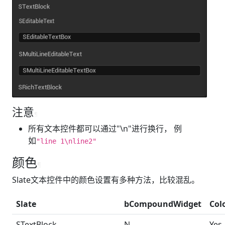
注意
¶
所有文本控件都可以通过"\n"进行换行， 例
如
"line 1\nline2"
颜色
¶
Slate文本控件中的颜色设置有多种方法，比较混乱。
Slate
bCompoundWidget
Col
STextBlock
N
Yes