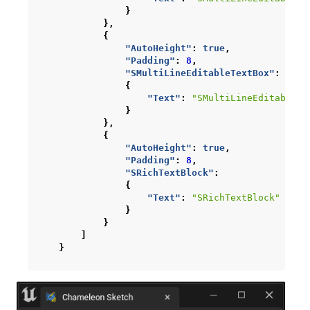
}
},
{
"AutoHeight"
:
true
,
"Padding"
:
8
,
"SMultiLineEditableTextBox"
:
{
"Text"
:
"SMultiLineEditableTe
}
},
{
"AutoHeight"
:
true
,
"Padding"
:
8
,
"SRichTextBlock"
:
{
"Text"
:
"SRichTextBlock"
}
}
]
}