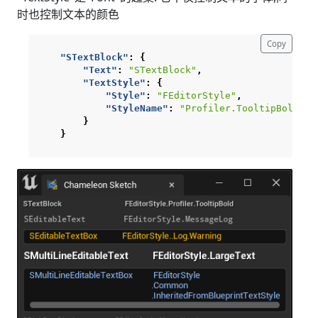
时也控制文本的颜色
Copy
"STextBlock"
:
{
"Text"
:
"STextBlock"
,
"TextStyle"
:
{
"Style"
:
"FEditorStyle"
,
"StyleName"
:
"Profiler.TooltipBold"
}
}