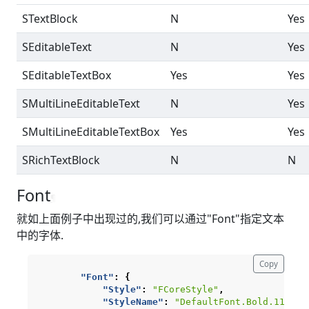
STextBlock
N
Yes
SEditableText
N
Yes
SEditableTextBox
Yes
Yes
SMultiLineEditableText
N
Yes
SMultiLineEditableTextBox
Yes
Yes
SRichTextBlock
N
N
Font
¶
就如上面例子中出现过的,我们可以通过"Font"指定文本
中的字体.
Copy
"Font"
:
{
"Style"
:
"FCoreStyle"
,
"StyleName"
:
"DefaultFont.Bold.11"