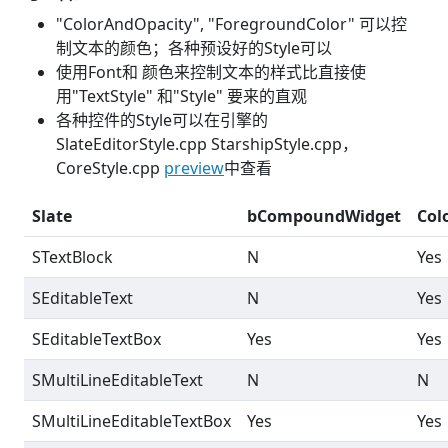
"ColorAndOpacity", "ForegroundColor" 可以控
制文本的颜色；各种预设好的Style可以
使用Font和 颜色来控制文本的样式比直接使
用"TextStyle" 和"Style" 要来的直观
各种控件的Style可以在引擎的
SlateEditorStyle.cpp StarshipStyle.cpp，
CoreStyle.cpp
preview
中查看
Slate
bCompoundWidget
Col
STextBlock
N
Yes
SEditableText
N
Yes
SEditableTextBox
Yes
Yes
SMultiLineEditableText
N
N
SMultiLineEditableTextBox
Yes
Yes