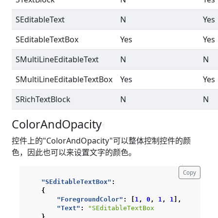
SEditableText
N
Yes
SEditableTextBox
Yes
Yes
SMultiLineEditableText
N
N
SMultiLineEditableTextBox
Yes
Yes
SRichTextBlock
N
N
ColorAndOpacity
¶
控件上的"ColorAndOpacity"可以整体控制控件的颜
色，因此也可以来设置文字的颜色。
Copy
"SEditableTextBox"
:
{
"ForegroundColor"
:
[
1
,
0
,
1
,
1
],
"Text"
:
"SEditableTextBox                
}