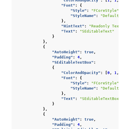
"ColorAndOpacity"
:
[
1
,
1
,
1
,
"Font"
:
{
"Style"
:
"FCoreStyle"
,
"StyleName"
:
"DefaultFont
},
"HintText"
:
"Readonly Text Ca
"Text"
:
"SEditableText"
}
},
{
"AutoHeight"
:
true
,
"Padding"
:
4
,
"SEditableTextBox"
:
{
"ColorAndOpacity"
:
[
0
,
1
,
1
,
"Font"
:
{
"Style"
:
"FCoreStyle"
,
"StyleName"
:
"DefaultFont
},
"Text"
:
"SEditableTextBox"
}
},
{
"AutoHeight"
:
true
,
"Padding"
:
4
,