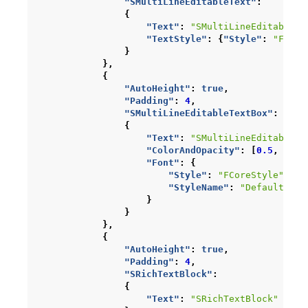
"SMultiLineEditableText"
:
{
"Text"
:
"SMultiLineEditableTe
"TextStyle"
:
{
"Style"
:
"FEdit
}
},
{
"AutoHeight"
:
true
,
"Padding"
:
4
,
"SMultiLineEditableTextBox"
:
{
"Text"
:
"SMultiLineEditableTe
"ColorAndOpacity"
:
[
0.5
,
0.5
,
"Font"
:
{
"Style"
:
"FCoreStyle"
,
"StyleName"
:
"DefaultFont
}
}
},
{
"AutoHeight"
:
true
,
"Padding"
:
4
,
"SRichTextBlock"
:
{
"Text"
:
"SRichTextBlock"