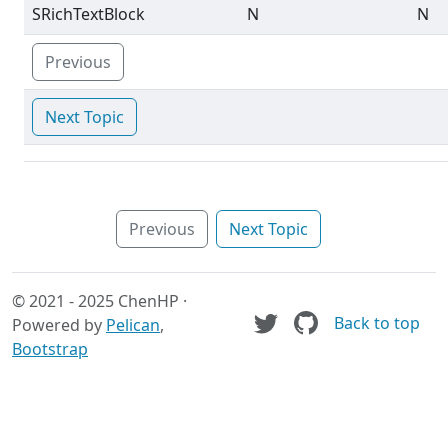
SRichTextBlock
N
N
Previous
Next Topic
Previous
Next Topic
© 2021 - 2025 ChenHP ·
Back to top
Powered by
Pelican
,
Bootstrap